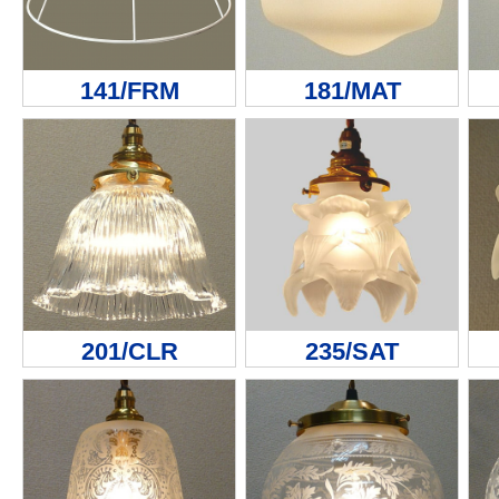
141/FRM
181/MAT
201/CLR
235/SAT