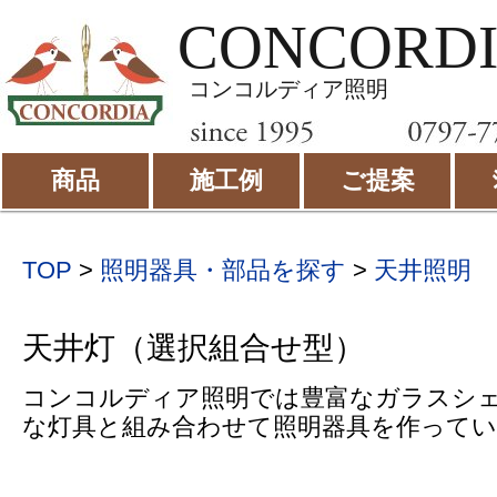
CONCORD
コンコルディア照明
商品
施工例
ご提案
TOP
>
照明器具・部品を探す
>
天井照明
天井灯（選択組合せ型）
コンコルディア照明では豊富なガラスシ
な灯具と組み合わせて照明器具を作って