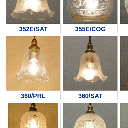
352E/SAT
355E/COG
360/PRL
360/SAT