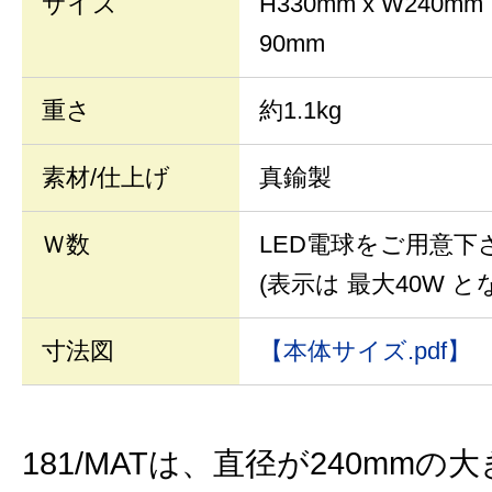
サイズ
H330mm x W24
90mm
重さ
約1.1kg
素材/仕上げ
真鍮製
Ｗ数
LED電球をご用意下
(表示は 最大40W と
寸法図
【本体サイズ.pdf】
181/MATは、直径が240mm