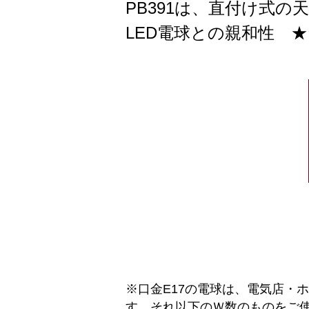
PB391は、直付け式
LED電球との親和性 ★
※口金E17の電球は、電気店・
す。それ以下のＷ数のものをご使