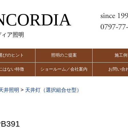
NCORDIA
ディア照明
選びのヒント
照明のご提案
施工例
にはない特徴
ショールーム／会社案内
お問い合
天井照明
>
天井灯（選択組合せ型）
B391