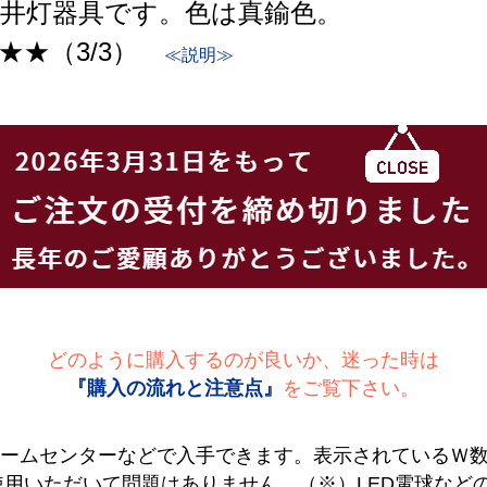
の天井灯器具です。色は真鍮色。
★★（3/3）
≪説明≫
どのように購入するのが良いか、迷った時は
『購入の流れと注意点』
をご覧下さい。
ホームセンターなどで入手できます。表示されているＷ
用いただいて問題はありません。（※）LED電球など