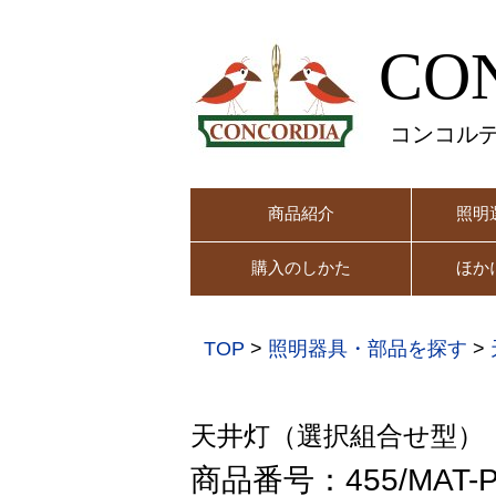
CO
コンコル
商品紹介
照明
購入のしかた
ほか
TOP
>
照明器具・部品を探す
>
天井灯（選択組合せ型）
商品番号：455/MAT-P