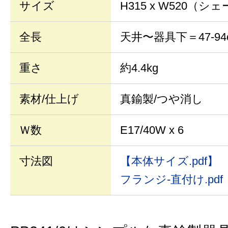
サイズ
H315 x W520（
全長
天井〜器具下＝47-94
重さ
約4.4kg
素材/仕上げ
真鍮製/つや消し
Ｗ数
E17/40W x 6
寸法図
【本体サイズ.pdf】
フランジ-直付け.pdf