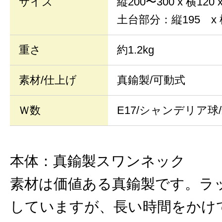
サイズ
縦200〜300 x 横120
土台部分：縦195 x 
重さ
約1.2kg
素材/仕上げ
真鍮製/可動式
Ｗ数
E17/シャンデリア球/
本体：真鍮製スワンネック
素材は価値ある真鍮製です。ラ
していますが、長い時間をかけ