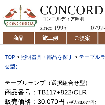
CONCORD
コンコルディア照明
商品
施工例
ご提案
TOP
>
照明器具・部品を探す
>
テーブル
せ型）
テーブルランプ（選択組合せ型）
商品番号：TB117+822/CLR
販売価格：30,070円
（税込33,077円）