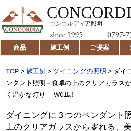
CONCORD
コンコルディア照明
商品
施工例
ご提案
TOP
>
施工例
>
ダイニングの照明
>
ダイ
ンダント照明－食卓の上のクリアガラス
く温かな灯り W01邸
ダイニングに３つのペンダント
上のクリアガラスから零れる、