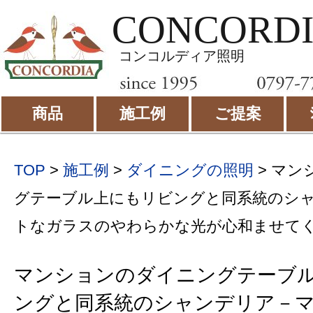
CONCORD
コンコルディア照明
商品
施工例
ご提案
TOP
>
施工例
>
ダイニングの照明
>
マン
グテーブル上にもリビングと同系統のシ
トなガラスのやわらかな光が心和ませてく
マンションのダイニングテーブ
ングと同系統のシャンデリア－