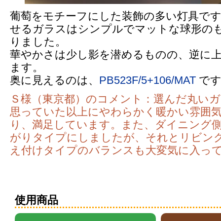
葡萄をモチーフにした装飾の多い灯具で
せるガラスはシンプルでマットな球形の
りました。
華やかさは少し影を潜めるものの、逆に
ます。
奥に見えるのは、
PB523F/5+106/MAT
です
Ｓ様（東京都）のコメント：選んだ丸い
思っていた以上にやわらかく暖かい雰囲
り、満足しています。また、ダイニング
がりタイプにしましたが、それとリビング
え付けタイプのバランスも大変気に入っ
使用商品