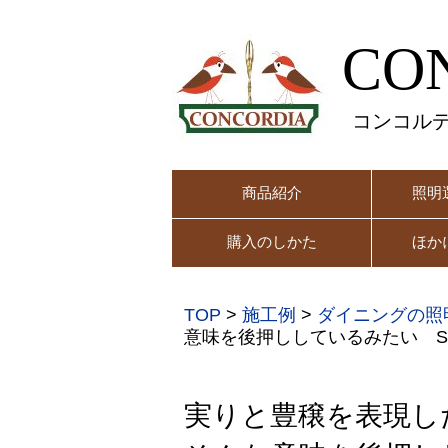
CO
コンコル
商品紹介
照明
購入のしかた
ほか
TOP
>
施工例
>
ダイニングの照
意味を後押ししているみたい S
実りと豊穣を表現し