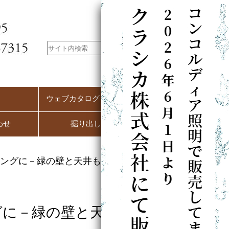
ウェブカタログ（PC用）
わせ
掘り出し市
ングに－緑の壁と天井もそんな
グに－緑の壁と天井も