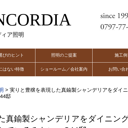
NCORDIA
ディア照明
選びのヒント
照明のご提案
施工例
にはない特徴
ショールーム／会社案内
お問い合
明
>
実りと豊穣を表現した真鍮製シャンデリアをダイニ
44邸
た真鍮製シャンデリアをダイニン