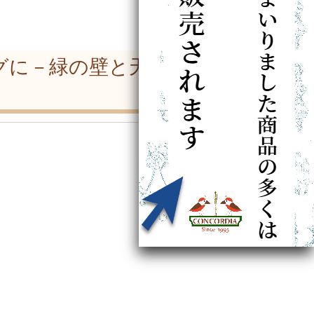
グに－緑の壁と天井も