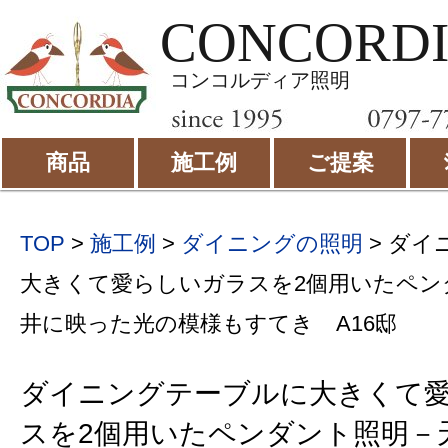
CONCORD
コンコルディア照明
商品
施工例
ご提案
TOP
>
施工例
>
ダイニングの照明
>
ダイ
大きくて愛らしいガラスを2個用いたペン
井に映った光の模様もすてき A16邸
ダイニングテーブルに大きくて
スを2個用いたペンダント照明－