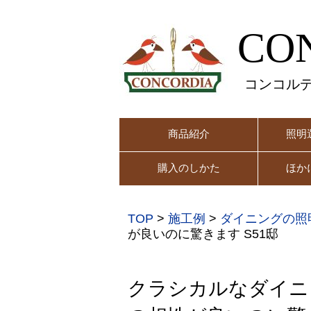
CO
コンコル
商品紹介
照明
購入のしかた
ほか
TOP
>
施工例
>
ダイニングの照
が良いのに驚きます S51邸
クラシカルなダイニ