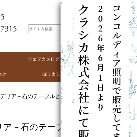
ウェブカタログ（PC用）
わせ
掘り出し市
デリア－石のテーブルとの相性
リア－石のテーブルと