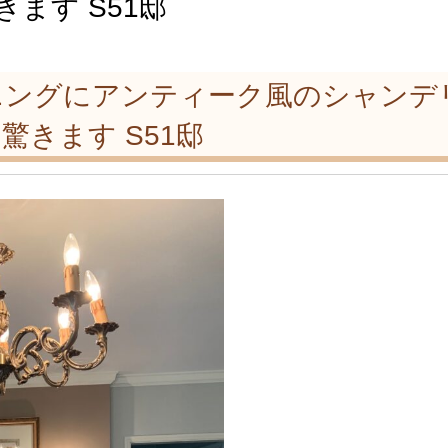
ます S51邸
ニングにアンティーク風のシャンデ
きます S51邸