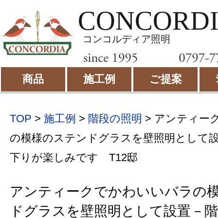
CONCORD
コンコルディア照明
商品
施工例
ご提案
TOP
>
施工例
>
階段の照明
>
アンティー
の模様のステンドグラスを壁照明として
下りが楽しみです T12邸
アンティークでかわいいバラの
ドグラスを壁照明として設置－階