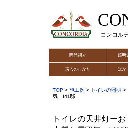
CO
コンコル
商品紹介
照明
購入のしかた
ほか
TOP
>
施工例
>
トイレの照明
>
気 I41邸
トイレの天井灯ーお