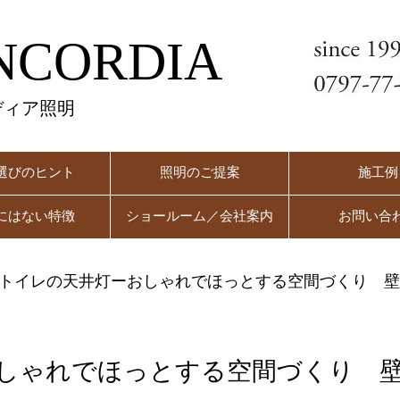
NCORDIA
ディア照明
選びのヒント
照明のご提案
施工例
にはない特徴
ショールーム／会社案内
お問い合
トイレの天井灯ーおしゃれでほっとする空間づくり 壁
しゃれでほっとする空間づくり 