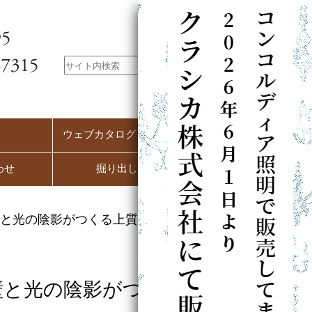
ウェブカタログ（PC用）
わせ
掘り出し市
と光の陰影がつくる上質な雰囲
壁と光の陰影がつくる