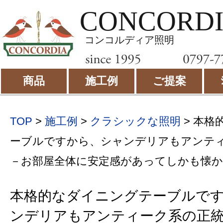
CONCORD
コンコルディア照明
商品
施工例
ご提案
TOP
>
施工例
>
クラシックな照明
>
本格
ーブルですから、シャンデリアもアンテ
－お部屋全体に安定感があってしかも懐か
本格的なダイニングテーブルで
ンデリアもアンティーク系の正