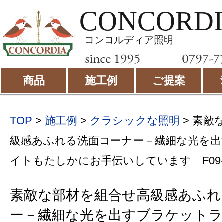
CONCORD
コンコルディア照明
商品
施工例
ご提案
TOP
>
施工例
>
クラシックな照明
>
素敵
級感あふれる洗面コーナー－繊細な光を
イトもたしかにお手伝いしています F09-
素敵な部材を組合せ高級感あふれ
ー－繊細な光を出すブラケット