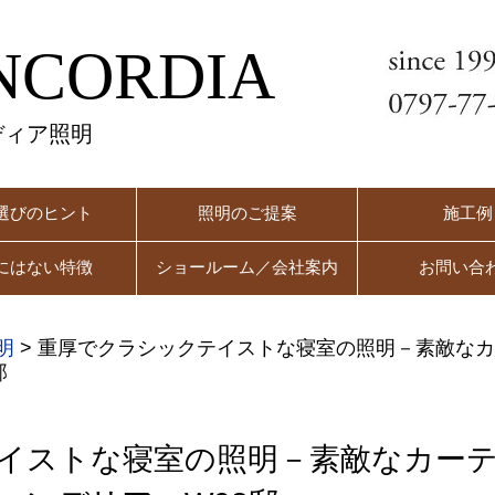
NCORDIA
ディア照明
選びのヒント
照明のご提案
施工例
にはない特徴
ショールーム／会社案内
お問い合
明
>
重厚でクラシックテイストな寝室の照明－素敵なカ
邸
イストな寝室の照明－素敵なカー