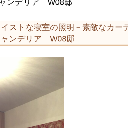
ャンデリア W08邸
テイストな寝室の照明－素敵なカー
ャンデリア W08邸