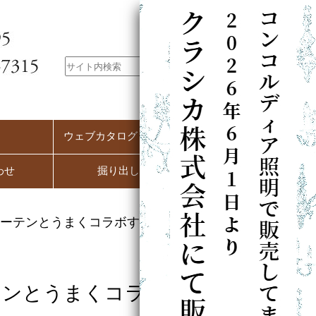
ウェブカタログ（PC用）
わせ
掘り出し市
ーテンとうまくコラボする葡萄
テンとうまくコラボす