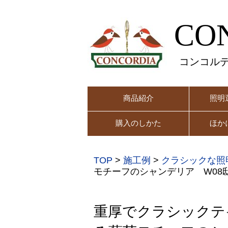
CO
コンコル
商品紹介
照明
購入のしかた
ほか
TOP
>
施工例
>
クラシックな照
モチーフのシャンデリア W08
重厚でクラシックテ