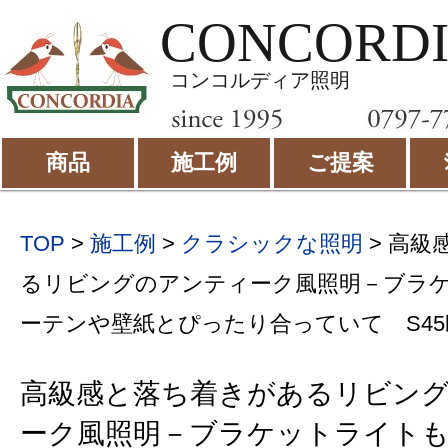
CONCORD
コンコルディア照明
商品
施工例
ご提案
TOP
>
施工例
>
クラシックな照明
>
高級
るリビングのアンティーク風照明－ブラ
ーテンや壁紙とぴったり合っていて S45
高級感と落ち着きがあるリビン
ーク風照明－ブラケットライト