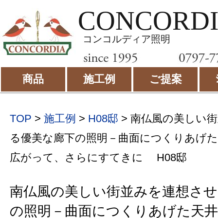
CONCORD
コンコルディア照明
商品
施工例
ご提案
TOP
>
施工例
>
H08邸
>
南仏風の美しい街
る優美な廊下の照明－曲面につくりあげた
広がって、さらにすてきに H08邸
南仏風の美しい街並みを連想させ
の照明－曲面につくりあげた天井