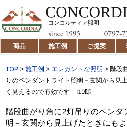
CONCORD
コンコルディア照明
商品
施工例
ご提案
TOP
>
施工例
>
エレガントな照明
>
階段
りのペンダントライト照明－玄関から見
く見えるので有効です I10邸
階段曲がり角に2灯吊りのペンダ
明－玄関から見上げたときにも