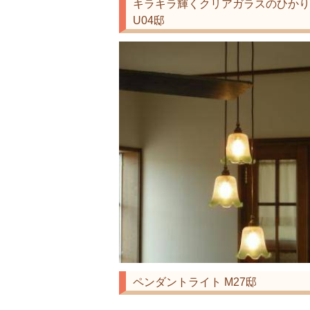
キラキラ輝くクリアガラスのひかり
U04邸
ペンダントライト M27邸