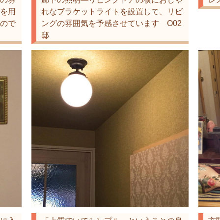
を用
れなブラケットライトを設置して、リビ
ので
ングの雰囲気を予感させています O02
邸