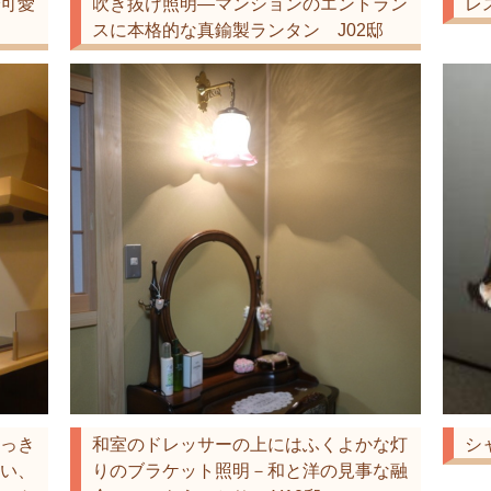
可愛
吹き抜け照明―マンションのエントラン
レ
スに本格的な真鍮製ランタン J02邸
っき
和室のドレッサーの上にはふくよかな灯
シ
い、
りのブラケット照明－和と洋の見事な融