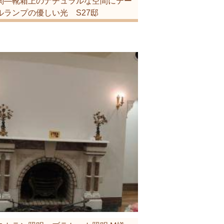
関―靴箱上のナチュラルな空間にテー
ルランプの優しい光 S27邸