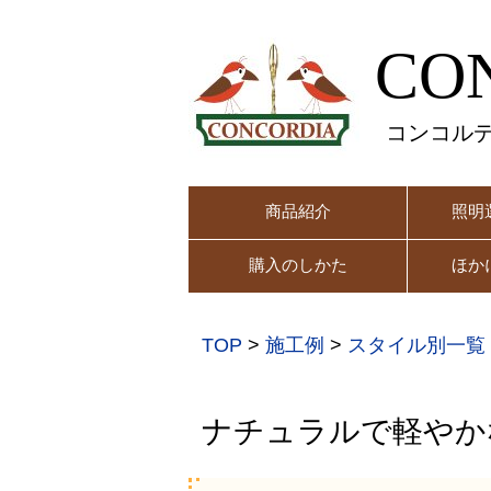
CO
コンコル
商品紹介
照明
購入のしかた
ほか
TOP
>
施工例
>
スタイル別一覧
ナチュラルで軽やか