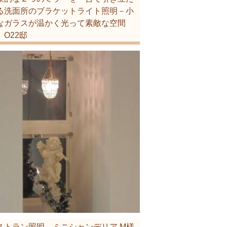
る洗面所のブラケットライト照明－小
なガラスが温かく光って素敵な空間
 O22邸
ストラン照明 ミニシャンデリア M様