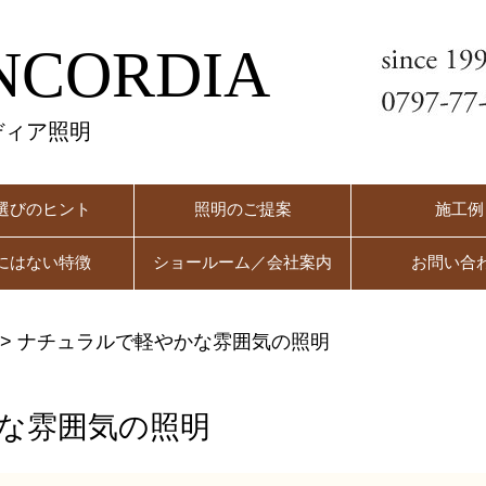
NCORDIA
ディア照明
選びのヒント
照明のご提案
施工例
にはない特徴
ショールーム／会社案内
お問い合
>
ナチュラルで軽やかな雰囲気の照明
な雰囲気の照明