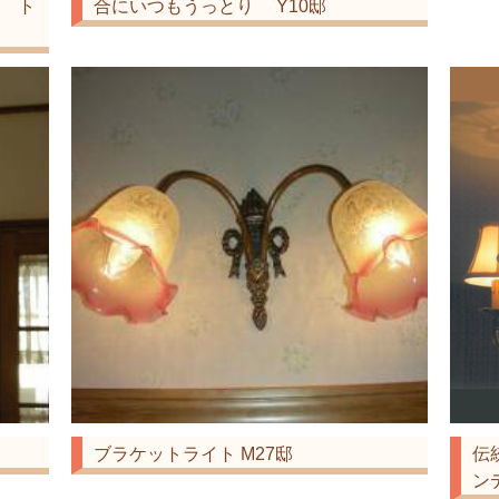
 ト
合にいつもうっとり Y10邸
ブラケットライト M27邸
伝
ン