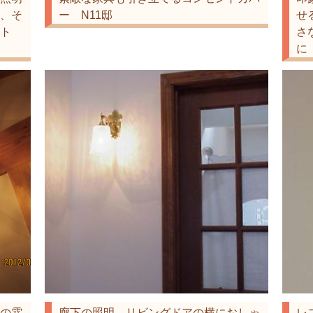
、そ
ー N11邸
せ
ト
さ
に
の雰
廊下の照明―リビングドアの横におしゃ
レ