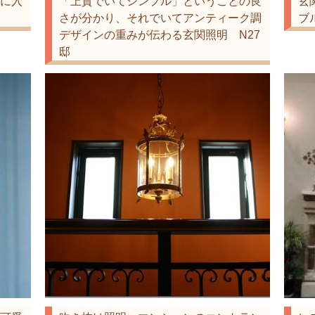
に入
「上質でいてシンプル」ということの良
玄
さが分かり、それでいてアンティーク調
ブ
デザインの重みが伝わる玄関照明 N27
邸