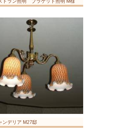
ストラン照明 ブラケット照明 M様
ャンデリア M27邸