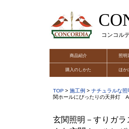
CO
コンコル
商品紹介
照明
購入のしかた
ほか
TOP
>
施工例
>
ナチュラルな照
関ホールにぴったりの天井灯 A
玄関照明－すりガラ