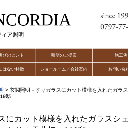
NCORDIA
ディア照明
選びのヒント
照明のご提案
施工例
にはない特徴
ショールーム／会社案内
お問い合
明
>
玄関照明－すりガラスにカット模様を入れたガラス
19邸
スにカット模様を入れたガラスシ