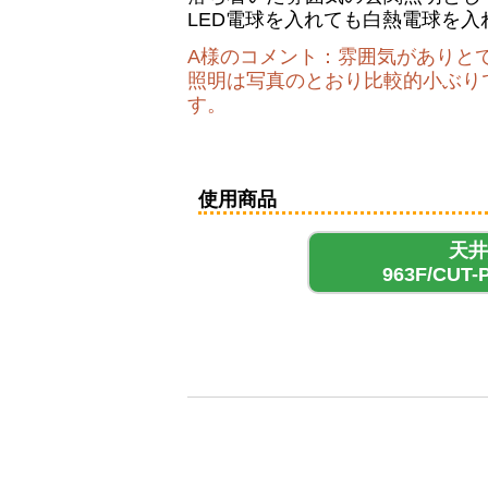
LED電球を入れても白熱電球を
A様のコメント：雰囲気がありと
照明は写真のとおり比較的小ぶり
す。
使用商品
天井
963F/CUT-