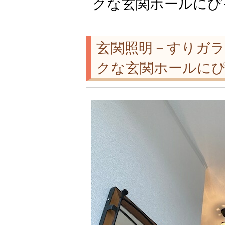
クな玄関ホールにぴ
玄関照明－すりガ
クな玄関ホールにぴ