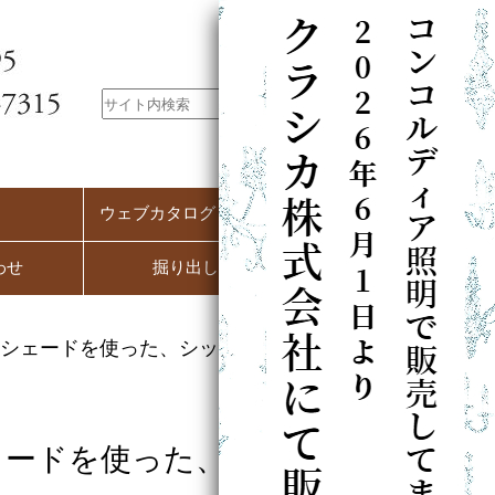
ウェブカタログ（PC用）
わせ
掘り出し市
シェードを使った、シックな玄
ェードを使った、シッ