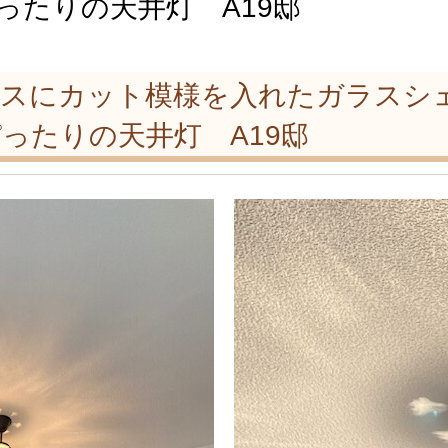
ったりの天井灯 A19邸
ラスにカット模様を入れたガラスシ
ったりの天井灯 A19邸