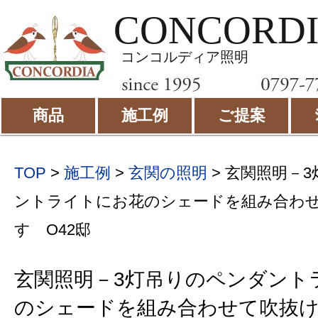
CONCORD
コンコルディア照明
商品
施工例
ご提案
TOP
>
施工例
>
玄関の照明
>
玄関照明－3
ントライトにお花のシェードを組み合わ
す O42邸
玄関照明－3灯吊りのペンダント
のシェードを組み合わせて吹抜