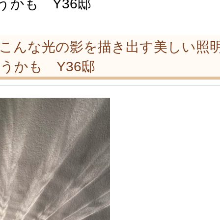
うかも Y36邸
にこんな光の影を描き出す美しい照
うかも Y36邸