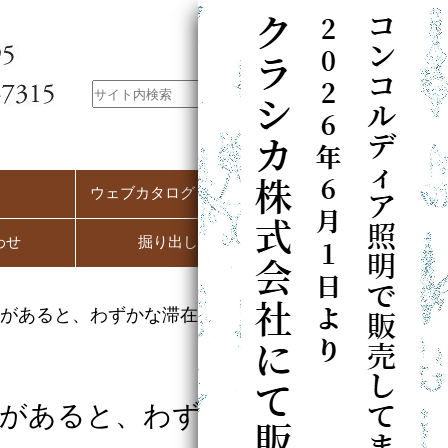
ウェブカタログ（PC用）
わせ
掘り出し市
があると、わずかな滞在時間が
明があると、わずかな