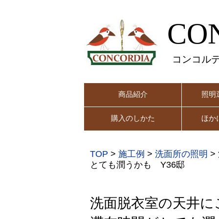
CO
コンコル
商品紹介
照明
購入のしかた
ほか
TOP
>
施工例
>
洗面所の照明
>
とても潤うかも Y36邸
洗面脱衣室の天井に